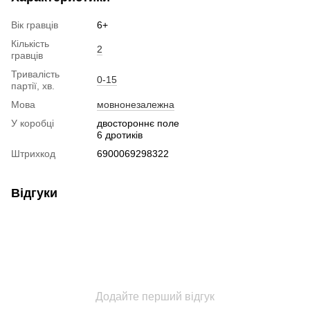
Вік гравців
6+
Кількість
2
гравців
Тривалість
0-15
партії, хв.
Мова
мовнонезалежна
У коробці
двостороннє поле
6 дротиків
Штрихкод
6900069298322
Відгуки
Додайте перший відгук