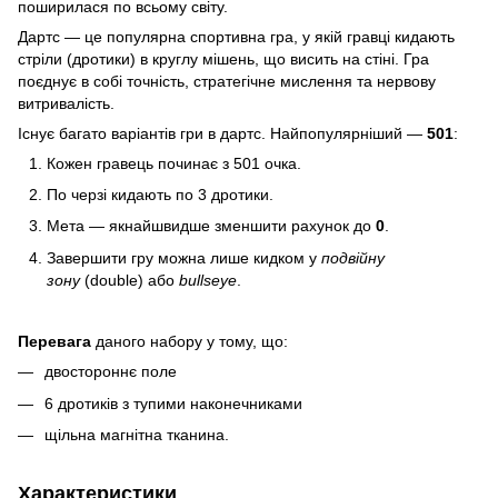
поширилася по всьому світу.
Дартс — це популярна спортивна гра, у якій гравці кидають
стріли (дротики) в круглу мішень, що висить на стіні. Гра
поєднує в собі точність, стратегічне мислення та нервову
витривалість.
Існує багато варіантів гри в дартс. Найпопулярніший —
501
:
Кожен гравець починає з 501 очка.
По черзі кидають по 3 дротики.
Мета — якнайшвидше зменшити рахунок до
0
.
Завершити гру можна лише кидком у
подвійну
зону
(double) або
bullseye
.
Перевага
даного набору у тому, що:
двостороннє поле
6 дротиків з тупими наконечниками
щільна магнітна тканина.
Характеристики