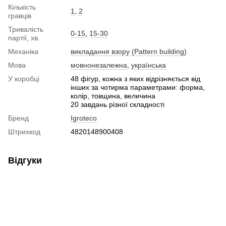
Кількість
1
,
2
гравців
Тривалість
0-15
,
15-30
партії, хв.
Механіка
викладання взору (Pattern building)
Мова
мовнонезалежна
,
українська
У коробці
48 фігур, кожна з яких відрізняється від
інших за чотирма параметрами: форма,
колір, товщина, величина
20 завдань різної складності
Бренд
Igroteco
Штрихкод
4820148900408
Відгуки