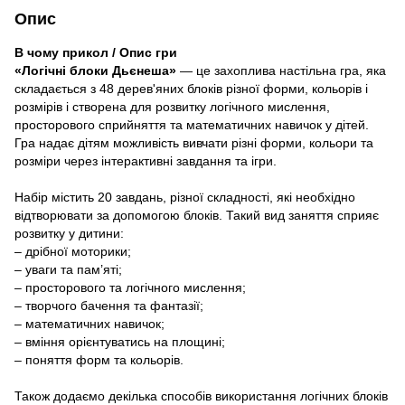
Опис
В чому прикол / Опис гри
«Логічні блоки Дьєнеша»
— це захоплива настільна гра, яка
складається з 48 дерев'яних блоків різної форми, кольорів і
розмірів і створена для розвитку логічного мислення,
просторового сприйняття та математичних навичок у дітей.
Гра надає дітям можливість вивчати різні форми, кольори та
розміри через інтерактивні завдання та ігри.
Набір містить 20 завдань, різної складності, які необхідно
відтворювати за допомогою блоків. Такий вид заняття сприяє
розвитку у дитини:
– дрібної моторики;
– уваги та пам’яті;
– просторового та логічного мислення;
– творчого бачення та фантазії;
– математичних навичок;
– вміння орієнтуватись на площині;
– поняття форм та кольорів.
Також додаємо декілька способів використання логічних блоків