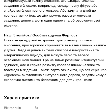
використовувати техніку змагання, хто швидше виконає
завдання з блоками, наприклад, складе певну фігуру або
знайде всі блоки певного кольору. Або залучати дітей до
кооперативних ігор, де діти можуть разом виконувати
завдання, допомагаючи один одному та обговорюючи свої
рішення.
Наші 5 копійок / Особиста думка Форпост
Блоки — це чудовий інструмент для розвитку логічного
мислення, просторового сприйняття та математичних навичок
у дітей. Завдяки різноманітним способам використання та
інтерактивному підходу, діти можуть легко та весело
освоювати нові знання. Гра не тільки розвиває інтелектуальні
здібності, але й сприяє розвитку кооперативних навичок та
взаємодії між дітьми. Також, варто зазначити, що
вся серія ігор
«Igroteco»
виготовлена з натурального дерева, завдяки чому є
екологічно чистими та безпечним для дітей іграшками.
Характеристики
Вік гравців
3+