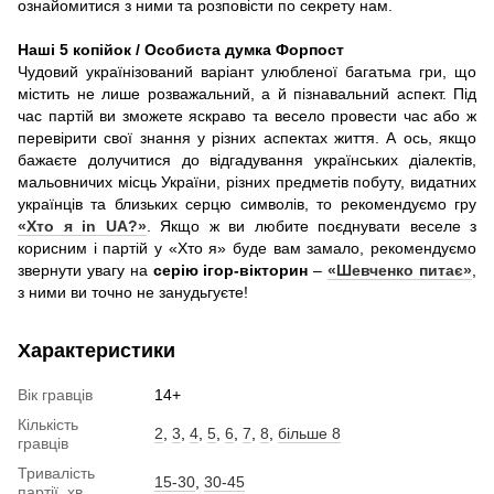
ознайомитися з ними та розповісти по секрету нам.
Наші 5 копійок / Особиста думка Форпост
Чудовий українізований варіант улюбленої багатьма гри, що
містить не лише розважальний, а й пізнавальний аспект. Під
час партій ви зможете яскраво та весело провести час або ж
перевірити свої знання у різних аспектах життя. А ось, якщо
бажаєте долучитися до відгадування українських діалектів,
мальовничих місць України, різних предметів побуту, видатних
українців та близьких серцю символів, то рекомендуємо гру
«Хто я in UA?»
. Якщо ж ви любите поєднувати веселе з
корисним і партій у «Хто я» буде вам замало, рекомендуємо
звернути увагу на
серію ігор-вікторин
–
«Шевченко питає»
,
з ними ви точно не занудьгуєте!
Характеристики
Вік гравців
14+
Кількість
2
,
3
,
4
,
5
,
6
,
7
,
8
,
більше 8
гравців
Тривалість
15-30
,
30-45
партії, хв.