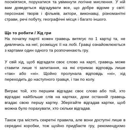
посміятися, порухатися та увімкнути логічне мислення. У ній
вам доведеться відгадувати все, що добре відоме у світі:
персонажі творів і фільмів, актори, виконавці, різноманітні
страви, речі побуту, географічні місця і багато іншого.
Що то робити / Хід гри
На початку партії кожен гравець витягує по 1 картці та, не
дивлячись на неї, розміщує її на лобі. Гравці ознайомлюються
з картами один одного та розпочинають гру.
У свій хід, щоб відгадати своє слово на карті, гравець може
ставити лише ті запитання, на які отримає відповідь лише
«так» або «ні». Щойно пролунала відповідь «ні», хід
переходить до наступного гравця, і так по колу.
Виграє той, хто першим відгадає своє слово або той, хто
відгадає найбільше слів на картках, доки останній гравець
вгадає свою першу картку. Зберігайте відгадав картки, щоб
можна було порахувати, хто скільки відгадав.
Також гра містить секретні правила, але вони доступні лише в
середині коробки, тож щойно придбаєте гру, рекомендуємо