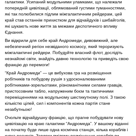
галактики. Усипаний модульними уламками, що належали
попередній цивілізації, облямований густими туманностями,
які так полюбилися підлим міжгалактичним рейдерам, цей
край став останнім прихистком для відчайдухів і шибайголів,
які шукають нове життя за межами деспотичного впливу
Єднання.
Ви відкрили для себе край Андромеди, дивовижний, але
небезпечний регіон незвіданого космосу, який тероризують
міжгалактичні рейдери. Побудуйте власний флот, дослідіть
незнайомі світи, знайдіть давню технологію та приведіть свою
фракцію до перемоги!
“Край Андромеди” — це вибухова гра на розміщення
робітників та побудову рушія з удосконалюваними
робітниками-зорельотами, різноманітними силами гравців,
пристосовним табло, напруженим боєм та тактичними
переміщеннями на модульному шестикутному полі. З такою
кількістю цілей, сил і компонентів кожна партія стане
незабутньою!
Очольте відчайдушну фракцію, що прагне побудувати нову
цивілізацію на краю галактики “Андромеда”. У вашому віданні
на початку буде лише одна космічна станція, кілька кораблів і
купка ресурсів. Завдяки вмілому розміщенню кораблів ви