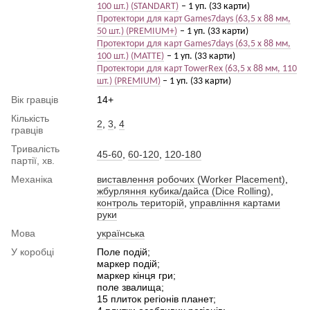
100 шт.) (STANDART)
– 1 уп. (33 карти)
Протектори для карт Games7days (63,5 х 88 мм,
50 шт.) (PREMIUM+)​​​​​​​
– 1 уп. (33 карти)
Протектори для карт Games7days (63,5 х 88 мм,
100 шт.) (MATTE)​​​​​​​
– 1 уп. (33 карти)
Протектори для карт TowerRex (63,5 х 88 мм, 110
шт.) (PREMIUM)​​​​​​​
– 1 уп. (33 карти)
Вік гравців
14+
Кількість
2
,
3
,
4
гравців
Тривалість
45-60
,
60-120
,
120-180
партії, хв.
Механіка
виставлення робочих (Worker Placement)
,
жбурляння кубика/дайса (Dice Rolling)
,
контроль територій
,
управління картами
руки
Мова
українська
У коробці
Поле подій;
маркер подій;
маркер кінця гри;
поле звалища;
15 плиток регіонів планет;