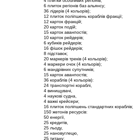
4 плитки особливих регіонів;
6 плиток регіонів баз альянсу;
36 лідерів (4 кольорів);
12 плиток поліпшень кораблів фракції;
12 карток фракцій;
20 карток подій;
15 карток аванпостів;
10 карток рейдерів;
6 кубиків рейдерів;
16 фішок рейдерів;
8 підставок;
20 маркерів треків (4 кольорів);
4 маркери очок (4 кольорів);
6 мандрівних супутників;
15 карток аванпостів;
36 кораблів (4 кольорів):
24 транспортні кораблі,
4 винищувачі,
4 наукові судна,
4 важкі крейсери;
16 плиток поліпшень стандартних кораблів;
150 жетонів ресурсів:
50 енергії,
25 кредитів,
25 льоду,
25 нановуглецю,
25 титану;