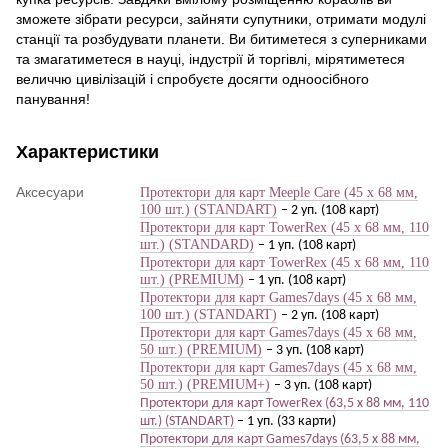
зможете зібрати ресурси, зайняти супутники, отримати модулі
станції та розбудувати планети. Ви битиметеся з суперниками
та змагатиметеся в науці, індустрії й торгівлі, мірятиметеся
величчю цивілізацій і спробуєте досягти одноосібного
панування!
Характеристики
Аксесуари
Протектори для карт Meeple Care (45 х 68 мм,
100 шт.) (STANDART)
– 2 уп. (108 карт)
Протектори для карт TowerRex (45 х 68 мм, 110
шт.) (STANDARD)
– 1 уп. (108 карт)
Протектори для карт TowerRex (45 х 68 мм, 110
шт.) (PREMIUM)
– 1 уп. (108 карт)
Протектори для карт Games7days (45 х 68 мм,
100 шт.) (STANDART)
– 2 уп. (108 карт)
Протектори для карт Games7days (45 х 68 мм,
50 шт.) (PREMIUM)
– 3 уп. (108 карт)
Протектори для карт Games7days (45 х 68 мм,
50 шт.) (PREMIUM+)
– 3 уп. (108 карт)
Протектори для карт TowerRex (63,5 х 88 мм, 110
шт.) (STANDART)
– 1 уп. (33 карти)
Протектори для карт Games7days (63,5 х 88 мм,