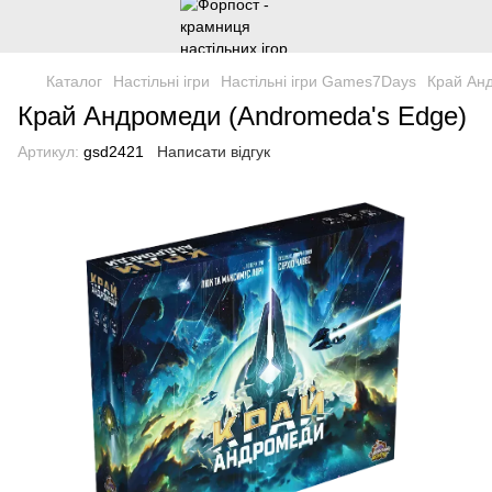
Каталог
Настільні ігри
Настільні ігри Games7Days
Край Ан
Край Андромеди (Andromeda's Edge)
Артикул:
gsd2421
Написати відгук