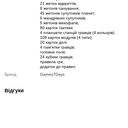
21 жетон відкриттів;
8 жетонів панування;
45 жетонів супутників планет;
6 мандрівних супутників;
5 жетонів мекофагів;
80 карток тактики;
4 планшети станцій гравців (4 кольорів);
108 карток модулів (4 типи);
20 карток долі;
4 пам'ятки гравців;
головне поле;
24 кубики гравців;
правила гри;
додаток до правил.
Бренд
Games7Days
Відгуки