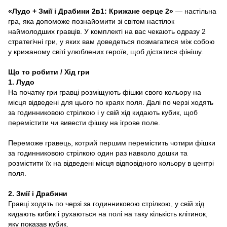
«Лудо + Змії і Драбини 2в1: Крижане серце 2»
— настільна
гра, яка допоможе познайомити зі світом настілок
наймолодших гравців. У комплекті на вас чекають одразу 2
стратегічні гри, у яких вам доведеться позмагатися між собою
у крижаному світі улюблених героїв, щоб дістатися фінішу.
Що то робити / Хід гри
1. Лудо
На початку гри гравці розміщують фішки свого кольору на
місця відведені для цього по краях поля. Далі по черзі ходять
за годинниковою стрілкою і у свій хід кидають кубик, щоб
перемістити чи вивести фішку на ігрове поле.
Переможе гравець, котрий першим перемістить чотири фішки
за годинниковою стрілкою один раз навколо дошки та
розмістити їх на відведені місця відповідного кольору в центрі
поля.
2. Змії і Драбини
Гравці ходять по черзі за годинниковою стрілкою, у свій хід
кидають кибик і рухаються на полі на таку кількість клітинок,
яку показав кубик.