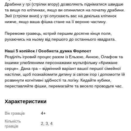
Драбини у грі (стрілки вгору) дозволяють підніматися швидше
та вище по клітинках, якщо ви опинилися на початку драбини.
Змії (стрілки вниз) у грі опускають вас на декілька клітинок
нижче, якщо ваша фішка стане на її верхню частину.
Переможе гравець, котрий першим досягне кінця поля,
рухаючись на ньому від першого до останнього квадрата.
Наші 5 копійок / Особиста думка Форпост
Розділіть ігровий процес разом із Ельзою, Анною, Олафом та
іншими улюбленими персонажами мультфільму «Крижане
серце». Дана гра – відмінний варіант вашої першої сімейної
настілки, щоб познайомити дитину зі світом ігор і допомогти їй
розвинути когнітивні здібності та логіку. Кидайте кубики,
переставляйте фішки, перемагайте та весело проводьте час.
Характеристики
Вік гравців
4+
Кількість
2
,
3
,
4
гравців