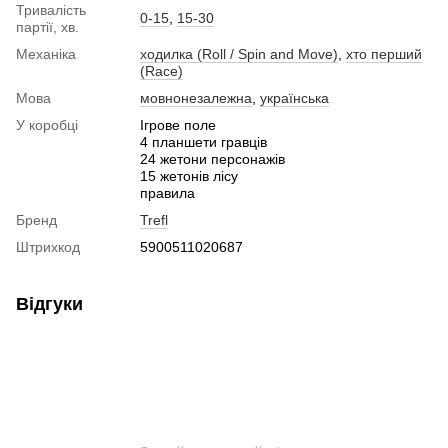
Тривалість
0-15
,
15-30
партії, хв.
Механіка
ходилка (Roll / Spin and Move)
,
хто перший
(Race)
Мова
мовнонезалежна
,
українська
У коробці
Ігрове поле
4 планшети гравців
24 жетони персонажів
15 жетонів лісу
правила
Бренд
Trefl
Штрихкод
5900511020687
Відгуки