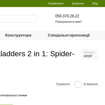
Порівняння
Бажання
Вхід
050.370.26.22
Передзвонити вам?
Конструктори
Спеціальні пропозиції
dders 2 in 1: Spider-
Артикул
trfl197
Порівняти
В бажання
опичувальної знижки