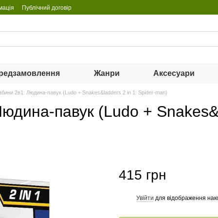
мація
Публічний договір
редзамовлення
Жанри
Аксесуари
рабини 2в1: Людина-павук (Ludo + Snakes&ladders 2 in 1: Spider-man)
Людина-павук (Ludo + Snakes&la
415 грн
Увійти
для відображення нак
%