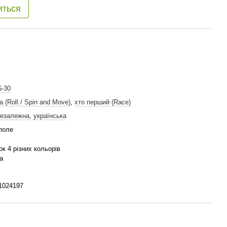
иться
5-30
 (Roll / Spin and Move)
,
хто перший (Race)
езалежна
,
українська
 поле
к 4 різних кольорів
а
1024197