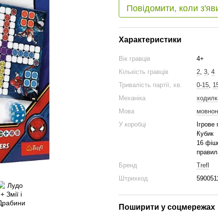
Повідомити, коли з'яв
Характеристики
Вік гравців
4+
Кількість гравців
2
,
3
,
4
Тривалість партії, хв.
0-15
,
1
Механіка
ходилка
Мова
мовнон
У коробці
Ігрове
Кубик
16 фішо
правил
Бренд
Trefl
Штрихкод
590051
Поширити у соцмережах