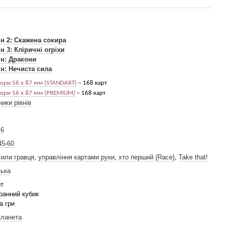
н 2: Скажена сокира
н 3: Кліричні огріхи
н: Дракони
н: Нечиста сила
ори 56 х 87 мм (
STANDART)
–
168 карт
ори 56 х 87 мм (
PREMIUM)
–
168 карт
ики рівнів
,
6
45-60
сили гравця
,
управління картами руки
,
хто перший (Race)
,
Take that!
ська
рт
ранний кубик
а гри
планета