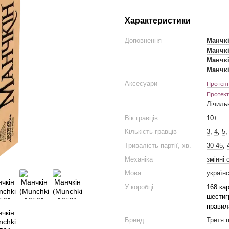
Характеристики
Доповнення
Манчкі
Манчкі
Манчкі
Манчкі
Аксесуари
Протект
Протект
Лічильн
Вік гравців
10+
Кількість гравців
3
,
4
,
5
Тривалість партії, хв.
30-45
,
Механіка
змінні 
Мова
україн
У коробці
168 ка
шестиг
правил
Бренд
Третя 