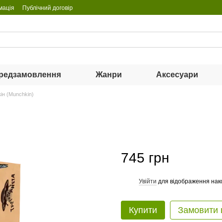
мація
Публічний договір
редзамовлення
Жанри
Аксесуари
ін (Munchkin)
745 грн
Увійти
для відображення нак
%
Купити
Замовити