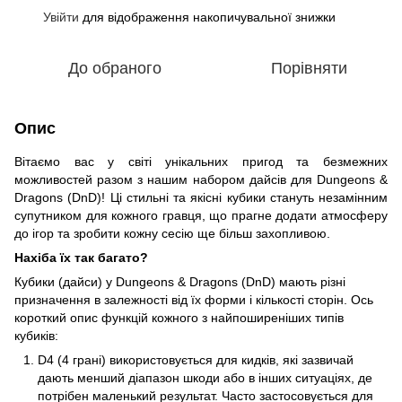
Увійти
для відображення накопичувальної знижки
%
До обраного
Порівняти
Опис
Вітаємо вас у світі унікальних пригод та безмежних
можливостей разом з нашим набором дайсів для Dungeons &
Dragons (DnD)! Ці стильні та якісні кубики стануть незамінним
супутником для кожного гравця, що прагне додати атмосферу
до ігор та зробити кожну сесію ще більш захопливою.
Нахіба їх так багато?
Кубики (дайси) у Dungeons & Dragons (DnD) мають різні
призначення в залежності від їх форми і кількості сторін. Ось
короткий опис функцій кожного з найпоширеніших типів
кубиків:
D4 (4 грані) використовується для кидків, які зазвичай
дають менший діапазон шкоди або в інших ситуаціях, де
потрібен маленький результат. Часто застосовується для