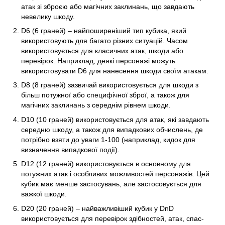
атак зі зброєю або магічних заклинань, що завдають
невелику шкоду.
D6 (6 граней) – найпоширеніший тип кубика, який
використовують для багато різних ситуацій. Часом
використовується для класичних атак, шкоди або
перевірок. Наприклад, деякі персонажі можуть
використовувати D6 для нанесення шкоди своїм атакам.
D8 (8 граней) зазвичай використовується для шкоди з
більш потужної або специфічної зброї, а також для
магічних заклинань з середнім рівнем шкоди.
D10 (10 граней) використовується для атак, які завдають
середню шкоду, а також для випадкових обчислень, де
потрібно взяти до уваги 1-100 (наприклад, кидок для
визначення випадкової події).
D12 (12 граней) використовується в основному для
потужних атак і особливих можливостей персонажів. Цей
кубик має менше застосувань, але застосовується для
важкої шкоди.
D20 (20 граней) – найважливіший кубик у DnD
використовується для перевірок здібностей, атак, спас-