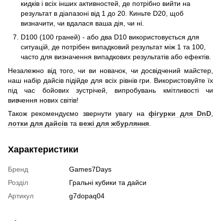
кидків і всіх інших активностей, де потрібно вийти на
результат в діапазоні від 1 до 20. Киньте D20, щоб
визначити, чи вдалася ваша дія, чи ні.
D100 (100 граней) - або два D10 використовується для
ситуацій, де потрібен випадковий результат між 1 та 100,
часто для визначення випадкових результатів або ефектів.
Незалежно від того, чи ви новачок, чи досвідчений майстер,
наш набір дайсів підійде для всіх рівнів гри. Використовуйте їх
під час бойових зустрічей, випробувань кмітливості чи
вивчення нових світів!
Також рекомендуємо звернути увагу на
фігурки для DnD
,
лотки для дайсів
та
вежі для жбурляння
.
Характеристики
Бренд
Games7Days
Розділ
Гральні кубики та дайси
Артикул
g7dopaq04