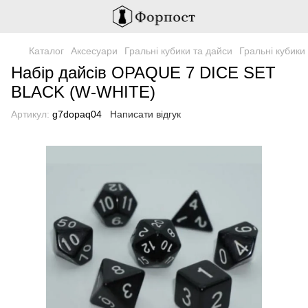
Каталог
Аксесуари
Гральні кубики та дайси
Гральні кубик
Набір дайсів OPAQUE 7 DICE SET
BLACK (W-WHITE)
Артикул:
g7dopaq04
Написати відгук