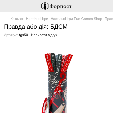
Каталог
Настільні ігри
Настільні ігри Fun Games Shop
Прав
Правда або дія: БДСМ
Артикул:
fgs50
Написати відгук