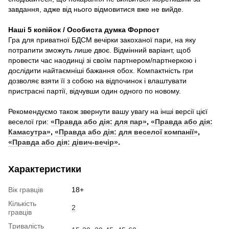
завдання, адже від нього відмовитися вже не вийде.
Наші 5 копійок / Особиста думка Форпост
Гра для приватної БДСМ вечірки закоханої пари, на яку
потрапити зможуть лише двоє. Відмінний варіант, щоб
провести час наодинці зі своїм партнером/партнеркою і
дослідити найтаємніші бажання обох. Компактність гри
дозволяє взяти її з собою на відпочинок і влаштувати
пристрасні партії, відчувши один одного по новому.
Рекомендуємо також звернути вашу увагу на інші версії цієї
веселої гри:
«Правда або дія: для пар»
,
«Правда або дія:
Камасутра»
,
«Правда або дія: для веселої компанії»
,
«Правда або дія: дівич-вечір»
.
Характеристики
Вік гравців
18+
Кількість
2
гравців
Тривалість