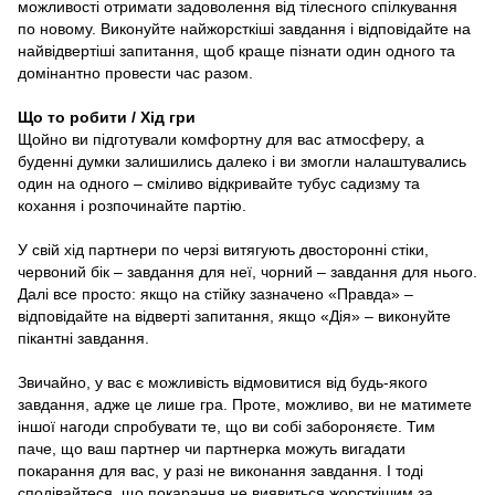
можливості отримати задоволення від тілесного спілкування
по новому. Виконуйте найжорсткіші завдання і відповідайте на
найвідвертіші запитання, щоб краще пізнати один одного та
домінантно провести час разом.
Що то робити / Хід гри
Щойно ви підготували комфортну для вас атмосферу, а
буденні думки залишились далеко і ви змогли налаштувались
один на одного – сміливо відкривайте тубус садизму та
кохання і розпочинайте партію.
У свій хід партнери по черзі витягують двосторонні стіки,
червоний бік – завдання для неї, чорний – завдання для нього.
Далі все просто: якщо на стійку зазначено «Правда» –
відповідайте на відверті запитання, якщо «Дія» – виконуйте
пікантні завдання.
Звичайно, у вас є можливість відмовитися від будь-якого
завдання, адже це лише гра. Проте, можливо, ви не матимете
іншої нагоди спробувати те, що ви собі забороняєте. Тим
паче, що ваш партнер чи партнерка можуть вигадати
покарання для вас, у разі не виконання завдання. І тоді
сподівайтеся, що покарання не виявиться жорсткішим за