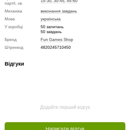
15-30
,
30-45
,
45-60
партії, хв.
Механіка
виконання завдань
Мова
українська
У коробці
50 запитань
50 завдань
Бренд
Fun Games Shop
Штрихкод
4820245710450
Відгуки
Додайте перший відгук
Написати відгук