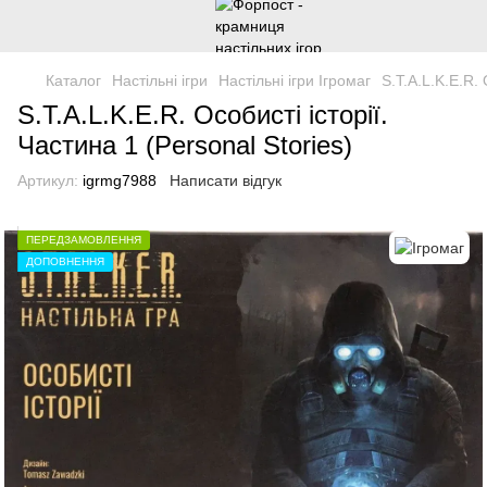
Каталог
Настільні ігри
Настільні ігри Ігромаг
S.T.A.L.K.E.R. 
S.T.A.L.K.E.R. Особисті історії.
Частина 1 (Personal Stories)
Артикул:
igrmg7988
Написати відгук
ПЕРЕДЗАМОВЛЕННЯ
ДОПОВНЕННЯ