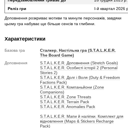
Реліз гри
І-й квартал 2026 р
Доповнення розкриває мотиви та минуле персонажів, завдяки
цьому гра набуває ще більше сенсів та глибини.
Характеристики
Базова гра
Сталкер. Настільна гра (S.T.A.L.K.E.R.
The Board Game)
Доповнення
S.T.A.L.K.E.R. Доповнення (Stretch Goals)
S.T.A.L.K.E.R. Особисті історії 2 (Personal
Stories 2)
S.T.A.L.K.E.R. Долг і Воля (Duty & Freedom
Factions Pack)
S.T.A.L.K.E.R. Компаньйони (Zone
Companions)
S.T.A.L.K.E.R. Zone Threats
S.T.A.L.K.E.R. Terrain Pack
S.T.A.L.K.E.R. Anomalies Pack
S.T.A.L.K.E.R. Мапи й наліпки. Комплект для
відновлення (Maps & Stickers Recharge
Pack)