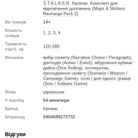
S.T.A.L.K.E.R. Наліпки. Комплект для
відновлення доповнень (Maps & Stickers
Recharge Pack 2)
Вік гравців
14+
Кількість
1
,
2
,
3
,
4
гравців
Тривалість
120-180
партії, хв.
Механіка
вибір сюжету (Narrative Choice / Paragraph)
,
дія/подія (Action / Event)
,
жбурляння кубика/
дайса (Dice Rolling)
,
кооператив
,
проходження сюжету (Scenario / Mission /
Campaign Game)
,
соло / для одного гравця
(Solo / Solitaire Game)
Мова
українська
У коробці
54 мініатюри
Бренд
Ігромаг
Штрихкод
5904689272732
Відгуки