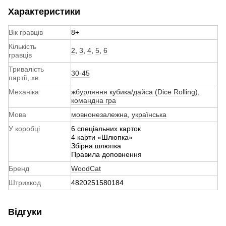
Характеристики
Вік гравців
8+
Кількість
2
,
3
,
4
,
5
,
6
гравців
Тривалість
30-45
партії, хв.
Механіка
жбурляння кубика/дайса (Dice Rolling)
,
командна гра
Мова
мовнонезалежна
,
українська
У коробці
6 спеціальних карток
4 карти «Шлюпка»
Збірна шлюпка
Правила доповнення
Бренд
WoodCat
Штрихкод
4820251580184
Відгуки