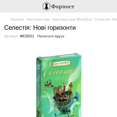
Каталог
Настільні ігри
Настільні ігри WoodCat
Селестія: Но
Селестія: Нові горизонти
Артикул:
WС0021
Написати відгук