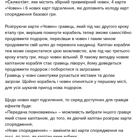
«Селестія»
, яке містить збірний тривимірний човен, 4 карти
«Човен» і 6 нових карт підсилення, які доповнять колоду карт
спорядження базової гри.
Розігруючи карти «Човен» гравець, який під час другого кроку
етапу гри, вирішив покинути корабель тепер зможе самостійно
продовжити подорож, пересівши в човен і таким чином
продовжити свій шлях до перемоги наодинці. Капітан корабля
теж може скористатися цією можливістю, але під час третього
кроку етапу гри, якщо човен вільний. В такому випадку новим
капітаном корабля стає гравець ліворуч, йому доведеться
продовжити подорож і поборотися із загрозами.
Гравець у човні самотужки рухається містами та долає
загрози. Щойно корабель і човен опиняться у першому місті,
для усіх шукачів пригод нова подорож.
Щодо нових карт підсилення, то серед доступних для гравців
ефектів буде:
«Передача повноважень» – можливість вибрати іншого гравця
який стане капітаном, до того, як діючий капітан розіграє карти
спорядження;
«Нове спорядження» – замінити всі карти спорядження на
руці, до того, як капітан кине кубики;