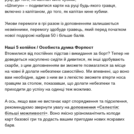
«Шпигун» – подивитися карти на руці будь-якого гравця,
включно з капітаном, до того, як капітан кине кубики.
Умови перемоги в грі разом із доповненням залишаються
незмінними, перемогу здобуде гравець, який перед початком
нової подорожі набрав 50 і більше балів.
Наші 5 копійок / Особиста думка Форпост
Втомилися від постійних підстав і викидання за борт? Тепер не
доведеться насуплено сидіти й дивитися, як інші здобувають
скарби, з цим доповненням ви зможете позмагатися за місце
на човні й долати небезпеки самостійно. Ми впевнені, що воно
вам необхідне, адже з ним ви з легкістю зможете втерти носа
гравцям за столом, показавши, що долати небезпеки та
приходити до успіху на одинці теж можливо.
А ось, якщо вам не вистачає карт спорядження та підсилення,
рекомендуємо звернути увагу на
доповнення «Селестія:
більші можливості»
. Воно якісно урізноманітнить колоди
карт базової гри та додасть вашим пригодам нових яскравих
барв.