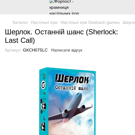
Каталог
Настільні ігри
Настільні ігри Geekach games
Шерлок
Шерлок. Останній шанс (Sherlock:
Last Call)
Артикул:
GKCH075LC
Написати відгук