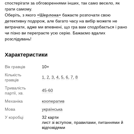
спостерігати за обговореннями інших, так само весело, як
грати самому.
Оберіть, з якого
«Шерлока»
бажаєте розпочати свою
детективну подорож, але багато часу на вибір можете не
витрачати, адже ми впевнені, що гра вам сподобається і рано
чи пізно ви переграєте усю серію. Бажаємо вдалих
розслідувань!
Характеристики
Вік гравців
10+
Кількість
1
,
2
,
3
,
4
,
5
,
6
,
7
,
8
гравців
Тривалість
45-60
партії, хв.
Механіка
кооператив
Мова
українська
У коробці
32 карти
лист зі вступом, правилами, питаннями й
відповідями