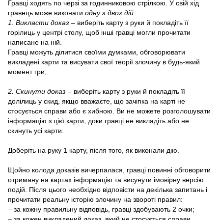
Гравці ходять по черзі за годинниковою стрілкою. У свій хід
гравець може виконати
одну з двох дій
:
1. Викласти доказ
– виберіть карту з руки й покладіть її
горілиць у центрі столу, щоб інші гравці могли прочитати
написане на ній.
Гравці можуть ділитися своїми думками, обговорювати
викладені карти та висувати свої теорії злочину в будь-який
момент гри;
2. Скинути доказ
– виберіть карту з руки й покладіть її
долілиць у скид, якщо вважаєте, що зачіпка на карті не
стосується справи або є хибною. Ви не можете розголошувати
інформацію з цієї карти, доки гравці не викладіть або не
скинуть усі карти.
Доберіть на руку 1 карту, після того, як виконали дію.
Щойно колода доказів вичерпалася, гравці повинні обговорити
отриману на картах інформацію та висунути імовірну версію
подій. Після цього необхідно відповісти на декілька запитань і
прочитати реальну історію злочину на звороті правил:
– за кожну правильну відповідь, гравці здобувають 2 очки;
– за кожен викладений доказ, який не стосується справи,