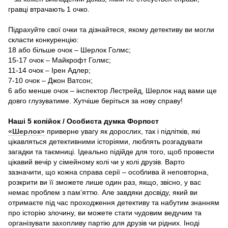
гравці втрачають 1 очко.
Підрахуйте свої очки та дізнайтеся, якому детективу ви могли
скласти конкуренцію:
18 або більше очок – Шерлок Голмс;
15-17 очок – Майкрофт Голмс;
11-14 очок – Ірен Адлер;
7-10 очок – Джон Ватсон;
6 або менше очок – інспектор Лестрейд, Шерлок над вами ще
довго глузуватиме. Хутчіше беріться за нову справу!
Наші 5 копійок / Особиста думка Форпост
«Шерлок»
приверне увагу як дорослих, так і підлітків, які
цікавляться детективними історіями, люблять розгадувати
загадки та таємниці. Ідеально підійде для того, щоб провести
цікавий вечір у сімейному колі чи у колі друзів. Варто
зазначити, що кожна справа серії – особлива й неповторна,
розкрити ви її зможете лише один раз, якщо, звісно, у вас
немає проблем з пам’яттю. Але завдяки досвіду, який ви
отримаєте під час проходження детективу та набутим знанням
про історію злочину, ви можете стати чудовим ведучим та
організувати захопливу партію для друзів чи рідних. Іноді