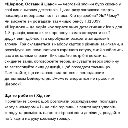
«Шерлок. Останній шанс»
— черговий злочин було скоєно у
світі кишенькових детективів. Цього разу загадкова смерть
пасажира перервала політ літака. Хто це зробив? Як? Чому?
Чи зможете ви розгадати таємницю рейсу TJ1309?
«Шерлок» – це серія кооперативних детективних ігор
для
1-8 гравців, кожна з яких пропонує вам застосувати свої
дедуктивні здібності та спробувати розкрити загадковий
злочин. Гра складається з набору карток з різними зачіпками, а
розслідування починається з короткого вступу, який знайомить
вас з деталями справи. Викладайте потрібні докази та
скидайте зайві, обговорюйте теорії, висувайте версії злочину
та застосовуйте силу дедукції, щоб розгадати таємницю.
Пам’ятайте, що ви заочно змагаєтеся з легендарним
детективом Бейкер-стріт. Зможете впоратися не гірше, ніж
Шерлок?
Що то робити / Хід гри
Прочитайте сюжет, щоб розпочати розслідування, покладіть
карту з номером «1» на стіл горілиць, з решти карт утворіть
колоду та розмістіть на центр ігрової зони долілиць, роздайте
по 3 карти на руку кожному гравцю.