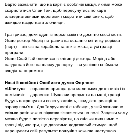
Варто зазначити, що на карті є особливі місця, якими може
скористатися Спай Гай, щоб пересунутись по карті
альтернативними дорогами і скоротити свій шлях, щоб
швидше наздогнати злочинця.
Гра триває, доки один із персонажів не досягне своєї мети.
Якщо доктор Моріц потрапив на останню клітинку доріжки
(порт) – він сів на корабель та втік із міста, а усі гравці
програли.
Якщо Спай Гай опинився в клітинці доктора Моріца або
наздогнав його на шляху до порту – ви успішно спіймали
злодія та перемоги.
Наші 5 копійок / Особиста думка Форпост
«Шпигун»
– справжня пригода для маленьких детективів і їх
помічників – дорослих. Шукаючи предмети на мапі, гравці
будуть покращувати свою уважність, швидкість реакції та
зорову пам’ять. Для їх зручності є таблиця, у якій зазначено
скільки разів кожна підказка з’являється на полі. Завдяки чому
можна буде з легкістю перевірити, на скільки пильними є
гравці під час гри, що даватиме додатковий стимул, щоб
нарощувати свій результат пошуків з кожною наступною