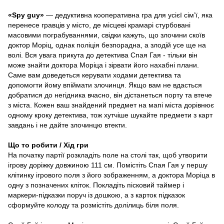
«Spy guy»
— дедуктивна кооперативна гра для усієї сім’ї, яка
перенесе гравців у місто, де місцеві крамарі стурбовані
масовими пограбуваннями, свідки кажуть, що злочини скоїв
доктор Моріц, однак поліція безпорадна, а злодій усе ще на
волі. Вся увага прикута до детектива Спая Гая - тільки він
може знайти доктора Моріца і зірвати його нахабні плани.
Саме вам доведеться керувати ходами детектива та
допомогти йому впіймати злочинця. Якщо вам не вдасться
добратися до негідника вчасно, він дістанеться порту та втече
з міста. Кожен ваш знайдений предмет на мапі міста дорівнює
одному кроку детектива, тож хутчіше шукайте предмети з карт
завдань і не дайте злочинцю втекти.
Що то робити / Хід гри
На початку партії розкладіть поле на столі так, щоб утворити
ігрову доріжку довжиною 111 см. Помістіть Спая Гая у першу
клітинку ігрового поля з його зображенням, а доктора Моріца в
одну з позначених кліток. Покладіть пісковий таймер і
маркери-підказки поруч із дошкою, а з карток підказок
сформуйте колоду та розмістіть долілиць біля поля.