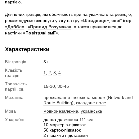
партією.
Для юних гравців, які обожнюють ігри на уважність та реакцію,
рекомендуємо звернути увагу на гру
«Швидерця»
,
серії ігор
«Доббл»
і
«Привид Розумака»
, а також придивитися до
настілки
«Повітряні змії»
.
Характеристики
Вік гравців
5+
Кількість
1
,
2
,
3
,
4
гравців
Тривалість
15-30
,
30-45
партії, хв.
Механіка
прокладання шляхів та мереж (Network and
Route Building)
,
складане поле
Мова
мовнонезалежна
,
українська
У коробці
дошка довжиною 111 см
10 маркерів-підказок
56 карток-підказок
2 пішаки з підставами