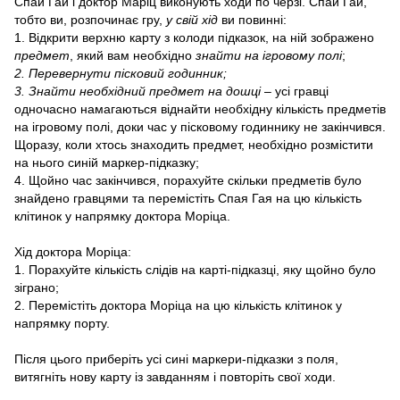
Спай Гай і доктор Маріц виконують ходи по черзі. Спай Гай,
тобто ви, розпочинає гру,
у свій хід
ви повинні:
1. Відкрити верхню карту з колоди підказок, на ній зображено
предмет
, який вам необхідно
знайти на ігровому полі
;
2. Перевернути пісковий годинник;
3. Знайти необхідний предмет на дошці
– усі гравці
одночасно намагаються віднайти необхідну кількість предметів
на ігровому полі, доки час у пісковому годиннику не закінчився.
Щоразу, коли хтось знаходить предмет, необхідно розмістити
на нього синій маркер-підказку;
4. Щойно час закінчився, порахуйте скільки предметів було
знайдено гравцями та перемістіть Спая Гая на цю кількість
клітинок у напрямку доктора Моріца.
Хід доктора Моріца:
1. Порахуйте кількість слідів на карті-підказці, яку щойно було
зіграно;
2. Перемістіть доктора Моріца на цю кількість клітинок у
напрямку порту.
Після цього приберіть усі сині маркери-підказки з поля,
витягніть нову карту із завданням і повторіть свої ходи.