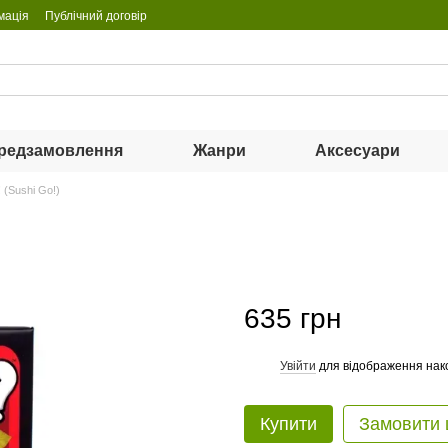
мація
Публічний договір
редзамовлення
Жанри
Аксесуари
 (Sushi Go!)
635 грн
Увійти
для відображення нак
%
Купити
Замовити