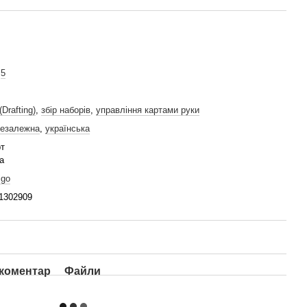
,
5
Drafting)
,
збір наборів
,
управління картами руки
езалежна
,
українська
рт
а
igo
1302909
 коментар
Файли