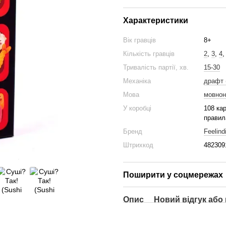
Характеристики
Вік гравців
8+
Кількість гравців
2
,
3
,
4
Тривалість партії, хв.
15-30
Механіка
драфт (
Мова
мовнон
У коробці
108 ка
правил
Бренд
Feelind
Штрихкод
482309
Поширити у соцмережах
Опис
Новий відгук або