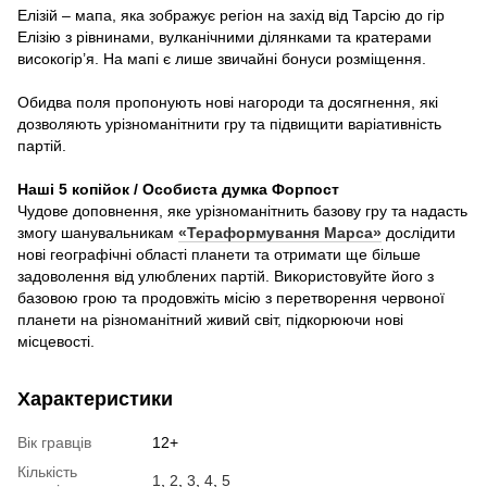
Елізій – мапа, яка зображує регіон на захід від Тарсію до гір
Елізію з рівнинами, вулканічними ділянками та кратерами
високогір’я. На мапі є лише звичайні бонуси розміщення.
Обидва поля пропонують нові нагороди та досягнення, які
дозволяють урізноманітнити гру та підвищити варіативність
партій.
Наші 5 копійок / Особиста думка Форпост
Чудове доповнення, яке урізноманітнить базову гру та надасть
змогу шанувальникам
«Тераформування Марса»
дослідити
нові географічні області планети та отримати ще більше
задоволення від улюблених партій. Використовуйте його з
базовою грою та продовжіть місію з перетворення червоної
планети на різноманітний живий світ, підкорюючи нові
місцевості.
Характеристики
Вік гравців
12+
Кількість
1
,
2
,
3
,
4
,
5