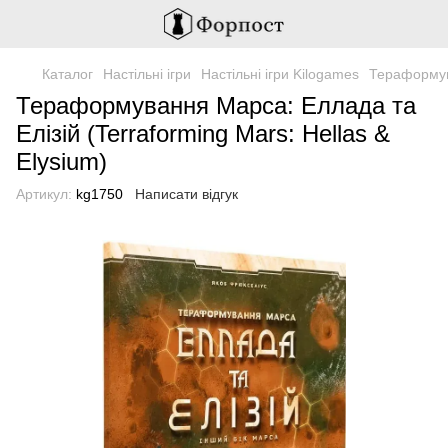
Каталог
Настільні ігри
Настільні ігри Kilogames
Тераформува
Тераформування Марса: Еллада та
Елізій (Terraforming Mars: Hellas &
Elysium)
Артикул:
kg1750
Написати відгук