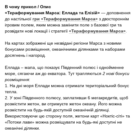
В чому прикол / Опис
«Тераформування Марса: Еллада та Елізій»
— доповнення
до настільної
гри «Тераформування Марса»
з двостороннім
ігровим полем, яким можна замінити поле з базової гри та
розвідати нові локації і стратегії
«Тераформування Марса»
.
На картах зображені ще незвідані регіони Марса з новими
бонусами розміщення, океанічними ділянками та наборами
досягнень і нагород.
Еллада – мапа, що показує Південний полюс і однойменне
море, сягаючи аж до екватора. Тут трапляються
2 нові бонуси
розміщення
:
1. На дні моря Еллади можна отримати територіальний бонус
тепла.
2. У зоні Південного полюсу, заплативши 6 мегакредитів, щоб
розмістити жетон, ви отримуєте жетон океану. Його можна
розмістити на будь-якій доступній океанічній ділянці.
Використовуючи цю сторону поля, жетони карт «Ноктіс-сіті» та
«Потоки лави» можна розміщувати на будь-які доступні не
океанічні ділянки.