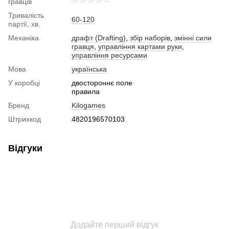
гравців
Тривалість
60-120
партії, хв.
Механіка
драфт (Drafting)
,
збір наборів
,
змінні сили
гравця
,
управління картами руки
,
управління ресурсами
Мова
українська
У коробці
двостороннє поле
правила
Бренд
Kilogames
Штрихкод
4820196570103
Відгуки
Додайте перший відгук