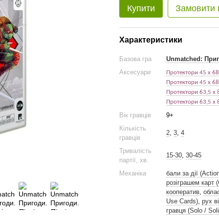
Купити
Замовити
Характеристики
Базова гра
Unmatched: Приг
Аксесуари
Протектори 4
5
х 6
8
Протектори 4
5
х 6
8
Протектори 63,5 х 
Протектори 63,5 х 
Вік гравців
9+
Кількість
2
,
3
,
4
гравців
Тривалість
15-30
,
30-45
партії, хв.
Механіка
бали за дії (Actio
розіграшем карт (C
кооператив
,
облас
Use Cards)
,
рух в
гравця (Solo / Sol