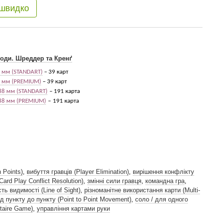
 швидко
оди. Шреддер та Кренґ
мм (
STANDART)
– 39 карт
мм (
PREMIUM)
– 39 карт
88 мм (
STANDART)
– 191 карта
88 мм (
PREMIUM)
–
191 карта
n Points)
,
вибуття гравців (Player Elimination)
,
вирішення конфлікту
ard Play Conflict Resolution)
,
змінні сили гравця
,
командна гра
,
ть видимості (Line of Sight)
,
різноманітне використання карти (Multi-
ід пункту до пункту (Point to Point Movement)
,
соло / для одного
itaire Game)
,
управління картами руки