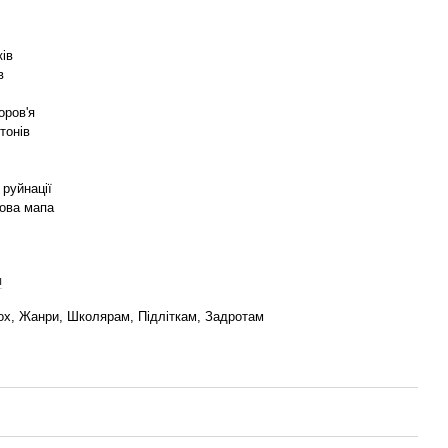
ків
в
оров'я
тонів
 руйнації
рова мапа
я
вох, Жанри, Школярам, Підліткам, Задротам