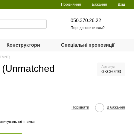
Порівняння
Бажання
Вхід
050.370.26.22
Передзвонити вам?
Конструктори
Спеціальні пропозиції
: TMNT)
я (Unmatched
Артикул
GKCH0293
Порівняти
В бажання
опичувальної знижки