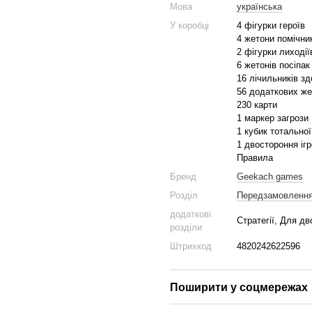
Мова
українська
У коробці
4 фігурки героїв
4 жетони помічни
2 фігурки лиходії
6 жетонів посіпак
16 лічильників зд
56 додаткових же
230 карти
1 маркер загрози
1 кубик тотальної
1 двостороння іг
Правила
Бренд
Geekach games
Розділ
Передзамовленн
додаткові
Стратегії, Для д
розділи
Штрихкод
4820242622596
Поширити у соцмережах