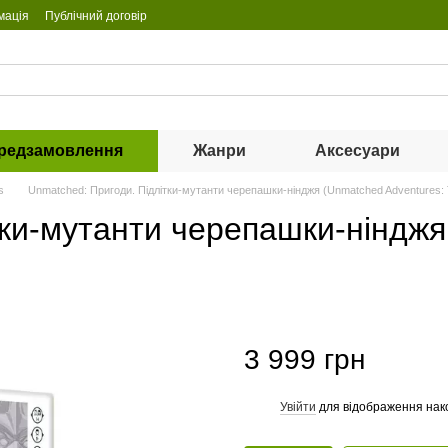
мація
Публічний договір
редзамовлення
Жанри
Аксесуари
s
Unmatched: Пригоди. Підлітки-мутанти черепашки-нінджя (Unmatched Adventures
тки-мутанти черепашки-ніндж
3 999 грн
Увійти
для відображення нак
%