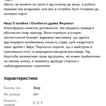
Звісно, ви можете не грати її від початку до кінця, а робити
перерви між розділами, але все ж потрібно бути готовими до
затяжної партії.
Наші 5 копійок / Особиста думка Форпост
Атмосферне сюжетне доповнення, яке занурить гравців в
абсолютно нову пригоду. Вони поринуть в історію
протистояння Есмерії, відважної мисливиці, що здатна
відстежувати необмежену кількість слідів, щоб наздогнати
свою здобич і Звіра, Пернатого короля, що є майстром в
прикликанні істот та викраденні ресурсів мисливців. Хід
боротьби залежатиме лише від рішень, які кожен прийматиме
на своєму шляху, а перемогу здобуде сторона з
найпродуманішою стратегією.
Характеристики
Базова гра
Звір
Вік гравців
14+
Кількість
2
,
3
,
4
гравців