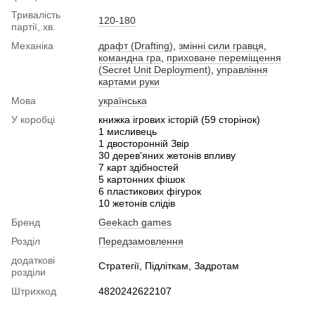
Тривалість
120-180
партії, хв.
Механіка
драфт (Drafting)
,
змінні сили гравця
,
командна гра
,
приховане переміщення
(Secret Unit Deployment)
,
управління
картами руки
Мова
українська
У коробці
книжка ігрових історій (59 сторінок)
1 мисливець
1 двосторонній Звір
30 дерев'яних жетонів впливу
7 карт здібностей
5 картонних фішок
6 пластикових фігурок
10 жетонів слідів
Бренд
Geekach games
Розділ
Передзамовлення
додаткові
Стратегії, Підліткам, Задротам
розділи
Штрихкод
4820242622107