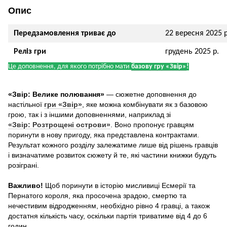
Опис
Передзамовлення триває до
22 вересня 2025 р
Реліз гри
грудень 2025 р.
Це доповнення, для якого потрібно мати
базову гру «Звір»
!
«Звір: Велике полювання»
— сюжетне доповнення до
настільної
гри «Звір»
, яке можна комбінувати як з базовою
грою, так і з іншими доповненнями, наприклад зі
«Звір: Розтрощені острови»
. Воно пропонує гравцям
поринути в нову пригоду, яка представлена контрактами.
Результат кожного розділу залежатиме лише від рішень гравців
і визначатиме розвиток сюжету й те, які частини книжки будуть
розіграні.
Важливо!
Щоб поринути в історію мисливиці Есмерії та
Пернатого короля, яка просочена зрадою, смертю та
нечестивим відродженням, необхідно рівно 4 гравці, а також
достатня кількість часу, оскільки партія триватиме від 4 до 6
годин.