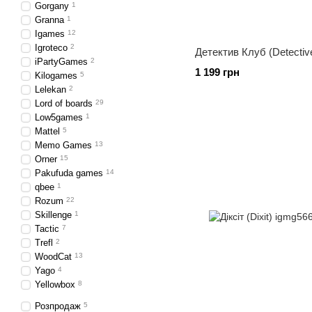
Gorgany
1
Granna
1
Igames
12
Igroteco
2
Детектив Клуб (Detective
iPartyGames
2
1 199 грн
Kilogames
5
Lelekan
2
Lord of boards
29
Low5games
1
Mattel
5
Memo Games
13
Orner
15
Pakufuda games
14
qbee
1
Rozum
22
Skillenge
1
Tactic
7
Trefl
2
WoodCat
13
Yago
4
Yellowbox
8
Розпродаж
5