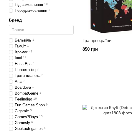
Під замовлення
10
Передзамовлення
1
Бренд
Бельвіль
1
Гра про країни
Гамбіт
1
850 грн
Ігромаг
47
Інші
11
Нова Ера
3
Планета ігор
3
Третя планета
5
Arial
3
Boardova
1
BombatGame
1
Feelindigo
16
Fun Games Shop
9
Gіgamіc
5
Games7Days
15
Gamesly
6
Geekach games
68