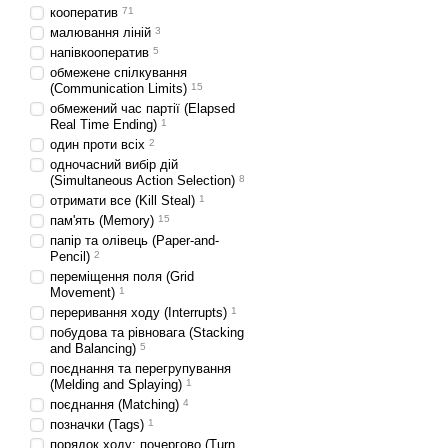
кооператив
71
малювання ліній
3
напівкооператив
5
обмежене спілкування
(Communication Limits)
15
обмежений час партії (Elapsed
Real Time Ending)
1
один проти всіх
2
одночасний вибір дій
(Simultaneous Action Selection)
8
отримати все (Kill Steal)
1
пам'ять (Memory)
15
папір та олівець (Paper-and-
Pencil)
2
переміщення поля (Grid
Movement)
1
переривання ходу (Interrupts)
1
побудова та рівновага (Stacking
and Balancing)
5
поєднання та перегрупування
(Melding and Splaying)
1
поєднання (Matching)
4
позначки (Tags)
1
порядок ходу: почергово (Turn