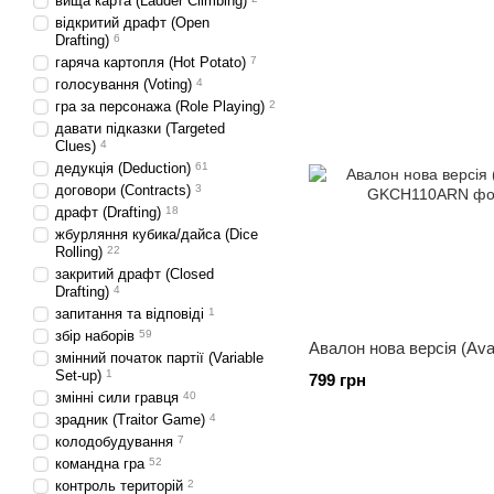
вища карта (Ladder Climbing)
відкритий драфт (Open
Drafting)
6
гаряча картопля (Hot Potato)
7
голосування (Voting)
4
гра за персонажа (Role Playing)
2
давати підказки (Targeted
Clues)
4
дедукція (Deduction)
61
договори (Contracts)
3
драфт (Drafting)
18
жбурляння кубика/дайса (Dice
Rolling)
22
закритий драфт (Closed
Drafting)
4
запитання та відповіді
1
збір наборів
59
Авалон нова версія (Ava
змінний початок партії (Variable
Set-up)
1
799 грн
змінні сили гравця
40
зрадник (Traitor Game)
4
колодобудування
7
командна гра
52
контроль територій
2