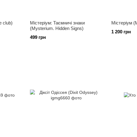
 club)
Містеріум: Таємничі знаки
Містеріум (
(Mysterium. Hidden Signs)
1 200 грн
499 грн