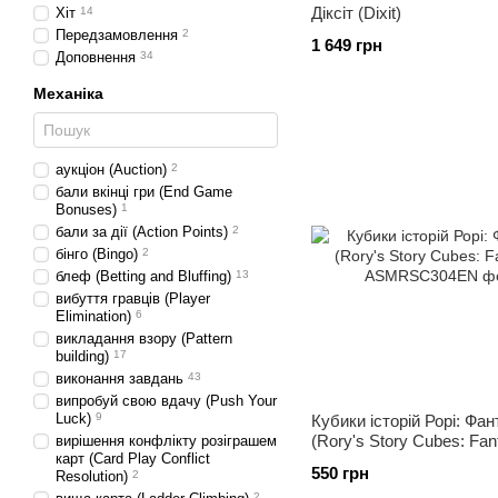
Діксіт (Dixit)
Хіт
14
Передзамовлення
2
1 649 грн
Доповнення
34
Механіка
аукціон (Auction)
2
бали вкінці гри (End Game
Bonuses)
1
бали за дії (Action Points)
2
бінго (Bingo)
2
блеф (Betting and Bluffing)
13
вибуття гравців (Player
Elimination)
6
викладання взору (Pattern
building)
17
виконання завдань
43
випробуй свою вдачу (Push Your
Luck)
9
Кубики історій Рорі: Фан
(Rory's Story Cubes: Fan
вирішення конфлікту розіграшем
карт (Card Play Conflict
550 грн
Resolution)
2
2