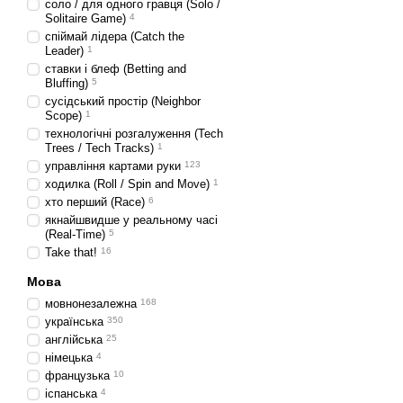
соло / для одного гравця (Solo /
Solitaire Game)
4
спіймай лідера (Catch the
Leader)
1
ставки і блеф (Betting and
Bluffing)
5
сусідський простір (Neighbor
Scope)
1
технологічні розгалуження (Tech
Trees / Tech Tracks)
1
управління картами руки
123
ходилка (Roll / Spin and Move)
1
хто перший (Race)
6
якнайшвидше у реальному часі
(Real-Time)
5
Take that!
16
Мова
мовнонезалежна
168
українська
350
англійська
25
німецька
4
французька
10
іспанська
4