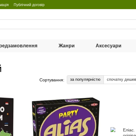
мація
Публічний договір
редзамовлення
Жанри
Аксесуари
й
за популярністю
спочатку деше
Сортування: