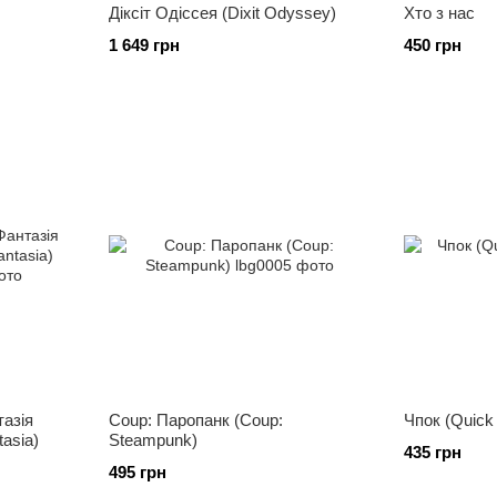
Діксіт Одіссея (Dixit Odyssey)
Хто з нас
1 649 грн
450 грн
тазія
Coup: Паропанк (Coup:
Чпок (Quick 
tasia)
Steampunk)
435 грн
495 грн