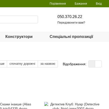
Порівняння
Бажання
Вхід
050.370.26.22
Передзвонити вам?
Конструктори
Спеціальні пропозиції
вше
спочатку дорожчі
за назвою
Відображення: