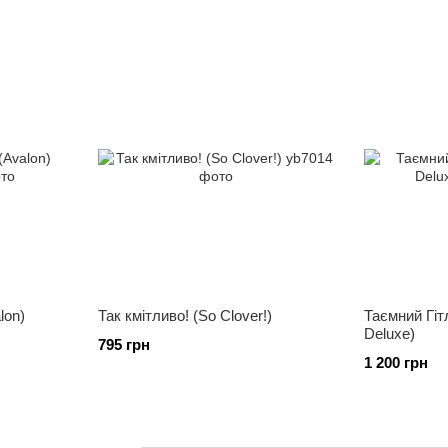
lon)
Так кмітливо! (So Clover!)
Таємний Гітл
Deluxe)
795 грн
1 200 грн