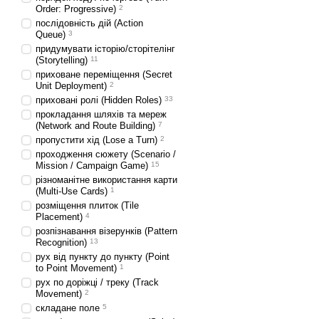
Order: Progressive)
2
послідовність дій (Action
Queue)
3
придумувати історію/сторітелінг
(Storytelling)
11
приховане переміщення (Secret
Unit Deployment)
2
приховані ролі (Hidden Roles)
33
прокладання шляхів та мереж
(Network and Route Building)
7
пропустити хід (Lose a Turn)
2
проходження сюжету (Scenario /
Mission / Campaign Game)
15
різноманітне використання карти
(Multi-Use Cards)
1
розміщення плиток (Tile
Placement)
4
розпізнавання візерунків (Pattern
Recognition)
13
рух від пункту до пункту (Point
to Point Movement)
1
рух по доріжці / треку (Track
Movement)
2
складане поле
5