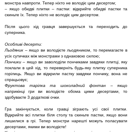
монстра навпроти. Тепер ніхто не володіє цим десертом;
– якщо обидві плитки – пастки: відкрийте обидві пастки та
скиньте їх. Тепер ніхто не володіє цим десертом.
Після цього хід гравця завершується та переходить до
суперника.
Особливі десерти:
Льодяник
– якщо ви володієте льодяником, то перемагаєте в
усіх сутичках між монстрами з однаковою силою;
Пончики
– якщо ви заволоділи пончиками завдяки плитці, яку
поклали в цей хід, то переверніть будь-яку плитку суперника
горілиць. Якщо ви відкрили пастку завдяки пончику, вона не
спрацьовує;
Фруктова тарілка та шоколадний фонтан
– якщо
наприкінці гри ви володієте обома цими десертами, то
здобуваєте 3 додаткові очки.
Гра закінчується, коли гравці зіграють усі свої плитки.
Відкрийте всі плитки біля столу та скиньте пастки, якщо вони
лишилися в грі. Тепер монстри нарешті можуть поласувати
десертами, якими ви володієте!