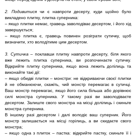
2. Подивитися
чи є навпроти десерту, куди щойно було
викладено плитку, плитка суперника:
– якщо плитки немає, гравець заволодіває десертом, і його хід
завершується;
– якщо плитка є, гравець повинен розіграти сутичку, щоб
визначити, хто володітиме цим десертом.
3. Сутичка
– поклавши плитку навпроти десерту, біля якого
вже лежить плитка суперника, ви розпочинаєте сутичку.
Відкрийте плитку суперника, якщо вона лежить долілиць та
виконайте такі дії:
– якщо обидві плитки – монстри: не відкриваючи своєї плитки
й не обманюючи, скажіть, чий монстр перемагає в сутичці.
Ваш монстр перемагає, якщо його сила більша або дорівнює
силі монстра суперника. У такому разі ви заволодіваєте
десертом. Залиште свого монстра на місці долілиць і скиньте
монстра суперника.
В іншому разі десертом і далі володіє ваш суперник. Його
монстр залишається на місці горілиць, а ви скидаєте свого
монстра;
– якщо одна з плиток – пастка: відкрийте пастку, скиньте її і