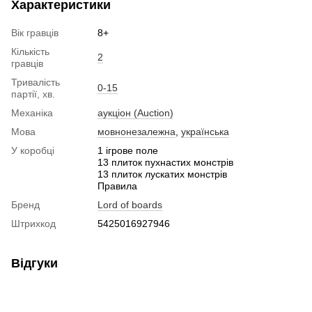
Характеристики
Вік гравців
8+
Кількість
2
гравців
Тривалість
0-15
партії, хв.
Механіка
аукціон (Auction)
Мова
мовнонезалежна
,
українська
У коробці
1 ігрове поле
13 плиток пухнастих монстрів
13 плиток лускатих монстрів
Правила
Бренд
Lord of boards
Штрихкод
5425016927946
Відгуки