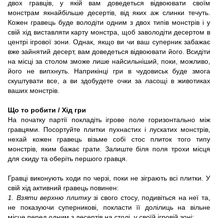
двох гравців, у якій вам доведеться відвоювати своїм
монстрам якнайбільше десертів, від яких аж слинки течуть.
Кожен гравець буде володіти одним з двох типів монстрів і у
свій хід виставляти карту монстра, щоб заволодіти десертом в
центрі ігрової зони. Однак, якщо ви чи ваш суперник забажає
вже зайнятий десерт, вам доведеться відвоювати його. Всидіти
на місці за столом зможе лише найсильніший, поки, можливо,
його не випхнуть. Наприкінці гри в чудовиськ буде змога
скуштувати все, а ви здобудете очки за ласощі в животиках
ваших монстрів.
Що то робити / Хід гри
На початку партії покладіть ігрове поле горизонтально між
гравцями. Посортуйте плитки пухнастих і лускатих монстрів,
нехай кожен гравець візьме собі стос плиток того типу
монстрів, яким бажає грати. Залиште біля поля трохи місця
для скиду та оберіть першого гравця.
Гравці виконують ходи по черзі, поки не зіграють всі плитки. У
свій хід активний гравець повинен:
1. Взяти верхню плитку
зі свого стосу, подивіться на неї та,
не показуючи суперникові, покласти її долілиць на вільне
місце перед одним з десертів на столі, у своїй ігровій зоні;