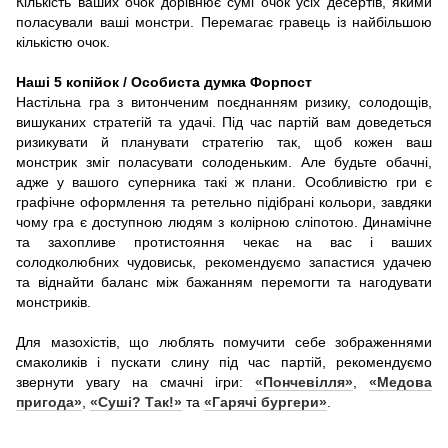
Кількість ваших очок дорівнює сумі очок усіх десертів, якими
поласували ваші монстри. Перемагає гравець із найбільшою
кількістю очок.
Наші 5 копійок / Особиста думка Форпост
Настільна гра з витонченим поєднанням ризику, солодощів,
вишуканих стратегій та удачі. Під час партій вам доведеться
ризикувати й планувати стратегію так, щоб кожен ваш
монстрик зміг поласувати солоденьким. Але будьте обачні,
адже у вашого суперника такі ж плани. Особливістю гри є
графічне оформлення та ретельно підібрані кольори, завдяки
чому гра є доступною людям з колірною сліпотою. Динамічне
та захопливе протистояння чекає на вас і ваших
солодколюбних чудовиськ, рекомендуємо запастися удачею
та віднайти баланс між бажанням перемогти та нагодувати
монстриків.
Для мазохістів, що люблять помучити себе зображеннями
смаколиків і пускати слину під час партій, рекомендуємо
звернути увагу на смачні ігри:
«Пончевілля»
,
«Медова
пригода»
,
«Суші? Так!»
та
«Гарячі бургери»
.