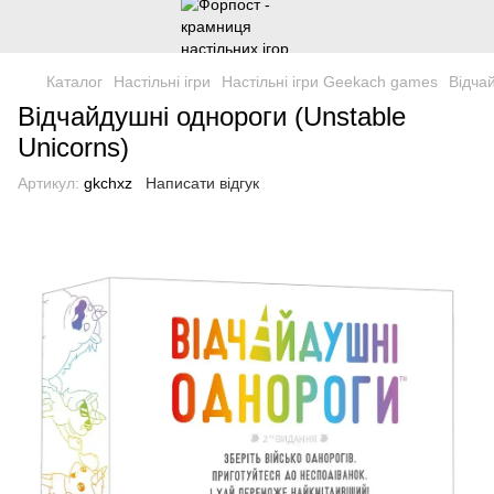
Каталог
Настільні ігри
Настільні ігри Geekach games
Відча
Відчайдушні однороги (Unstable
Unicorns)
Артикул:
gkchxz
Написати відгук