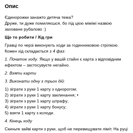
Опис
Єдинорожки занажто дитяча тема?
Друже, ти дуже помиляєшся, бо під цією мімімі назвою
заховане рубалово :)
Що то робити / Хід гри
Гравці по черзі виконують ходи за годинниковою стрілкою.
Кожен хід складається
з 4 фаз
:
1. Початок ходу
. Якщо у вашій стайні є карта з відповідним
ефектом – застосувуєте негайно.
2. Взяти карти
3. Виконати одну з трьох дій:
1) зіграти з руки 1 карту з однорогом;
2) зіграти з руки 1 карту заклинання; •​​​​​​
3) зіграти з руки 1 карту штрафу;
4) зіграти з руки 1 карту бонусу;
5) взяти 1 карту з колоди.
4. Кінець ходу
Скиньте зайві карти з руки, щоб не перевищувати ліміт. На руці