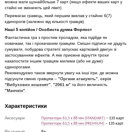
можна мати щонайбільше 7 карт (якщо ефекти ваших карт у
стайні не змінюють цей ліміт).
Перемагає гравець, який першим виклав у стайню 6(7)
єдинорогів (залежно від кількості гравців).
Наші 5 копійок / Особиста думка Форпост
Фантастична гра з простим ігроладом, яка підійде як
новачкам, так і прокачаним гравцям. Смішні підписи не дадуть
сумувати, побудова стратегії запускає картковий двигун зі
застосуванням ефектів. А яке приємне відчуття трохи
накапостити іншим гравцям милими (або не дуже)
єдинорогами.
Рекомендуємо також звернути увагу на інші ігри, де можна
підсунути свиню гравцям –
"Органи атакують"
,
серія
"Вибухових кошенят"
,
"2061 м"
та його величність
"Манчкін"
.
Характеристики
Аксесуари
Протектори 63,5 х 88 мм (
STANDART)
– 135 карт
Протектори 63,5 х 88 мм (
PREMIUM)
– 135 карт
Вік гравців
8+